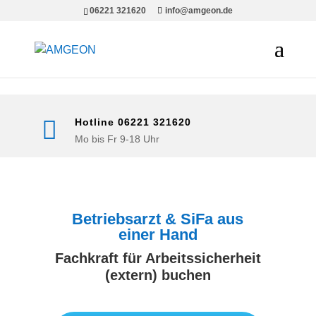
www.amgeon.de
google-site-verification=hrjL3k7zWpq9-
06221 321620
info@amgeon.de
vb2hf0-_oYQrc30xTjV9qXUhKk8kI4

Hotline 06221 321620
Mo bis Fr 9-18 Uhr
Betriebsarzt & SiFa aus
einer Hand
Fachkraft für Arbeitssicherheit
(extern) buchen